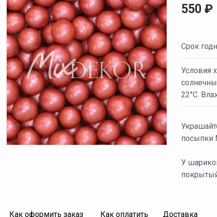
550
₽
Срок годн
Условия х
солнечных
22°C. Вла
Украшайт
посыпки M
У шарико
покрытый
Как оформить заказ
Как оплатить
Доставка