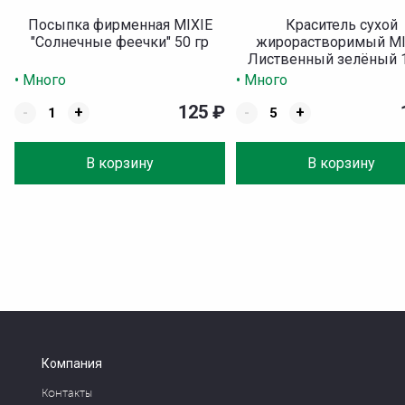
Посыпка фирменная MIXIE
Краситель сухой
"Солнечные феечки" 50 гр
жирорастворимый MI
Лиственный зелёный 1
• Много
• Много
125
₽
-
+
-
+
В корзину
В корзину
Компания
Контакты