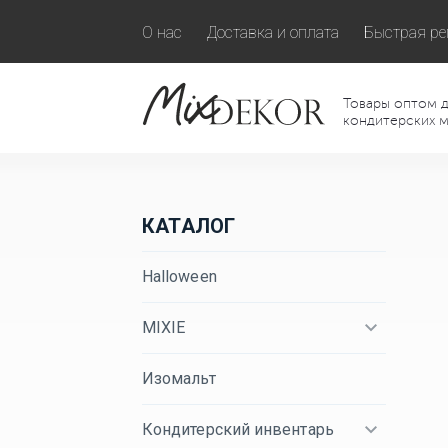
О нас
Доставка и оплата
Быстрая ре
Товары оптом д
кондитерских м
КАТАЛОГ
Halloween
MIXIE
Изомальт
Кондитерский инвентарь