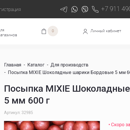
+7 911 49
гистрация
ля
Личный кабинет
0
агазинов
Главная
-
Каталог
-
Для производств
-
Посыпка MIXIE Шоколадные шарики Бордовые 5 мм 6
Посыпка MIXIE Шоколадные
5 мм 600 г
Артикул: 32985
• Скоро з