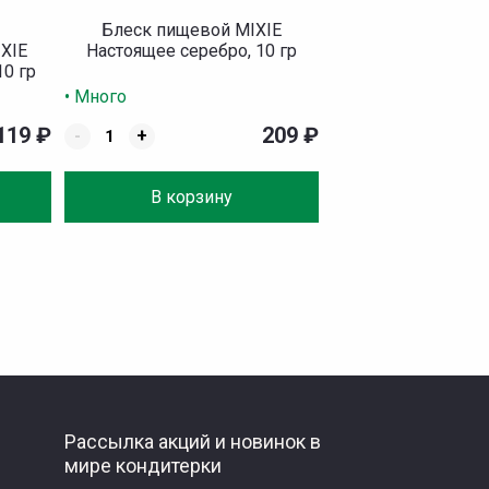
Блеск пищевой MIXIE
XIE
Настоящее серебро, 10 гр
0 гр
• Много
119
₽
209
₽
-
+
В корзину
Рассылка акций и новинок в
мире кондитерки