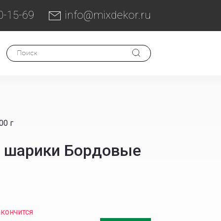
0-15-69
info@mixdekor.ru
00 г
 шарики Бордовые
акончится