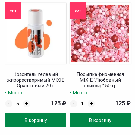
хит
хит
Краситель гелевый
Посыпка фирменная
жирорастворимый MIXIE
MIXIE "Любовный
Оранжевый 20 г
эликсир" 50 гр
• Много
• Много
125
₽
125
₽
-
+
-
+
В корзину
В корзину