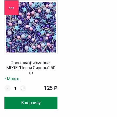
хит
Посыпка фирменная
MIXIE "Песня Сирены" 50
гр
• Много
125
₽
-
+
В корзину