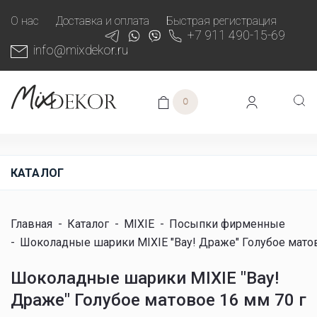
О нас
Доставка и оплата
Быстрая регистрация
+7 911 490-15-69
info@mixdekor.ru
0
КАТАЛОГ
Главная
-
Каталог
-
MIXIE
-
Посыпки фирменные
-
Шоколадные шарики MIXIE "Вау! Драже" Голубое матов
Шоколадные шарики MIXIE "Вау!
Драже" Голубое матовое 16 мм 70 г