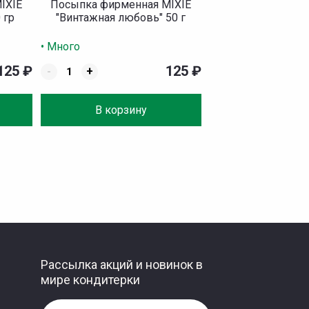
IXIE
Посыпка фирменная MIXIE
 гр
"Винтажная любовь" 50 г
• Много
125
₽
125
₽
-
+
В корзину
Рассылка акций и новинок в
мире кондитерки