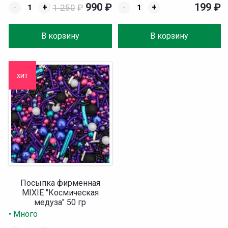
990
₽
199
₽
-
+
1 250
₽
-
+
В корзину
В корзину
хит
Посыпка фирменная
MIXIE "Космическая
медуза" 50 гр
• Много