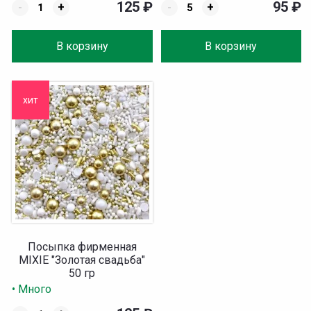
125
₽
95
₽
-
+
-
+
В корзину
В корзину
хит
Посыпка фирменная
MIXIE "Золотая свадьба"
50 гр
• Много