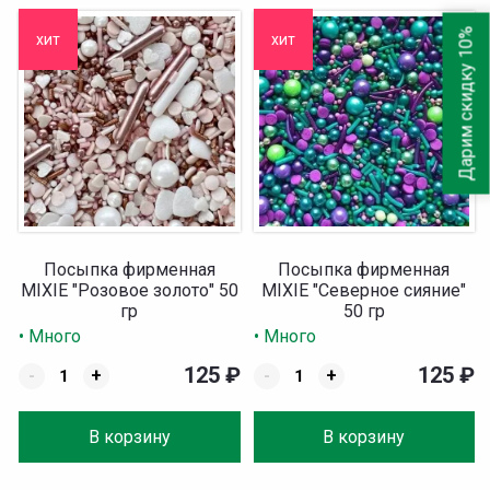
Дарим скидку 10%
хит
хит
Посыпка фирменная
Посыпка фирменная
MIXIE "Розовое золото" 50
MIXIE "Северное сияние"
гр
50 гр
• Много
• Много
125
₽
125
₽
-
+
-
+
В корзину
В корзину