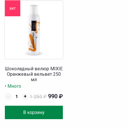
хит
Шоколадный велюр MIXIE
Оранжевый вельвет 250
мл
• Много
990
₽
-
+
1 250
₽
В корзину