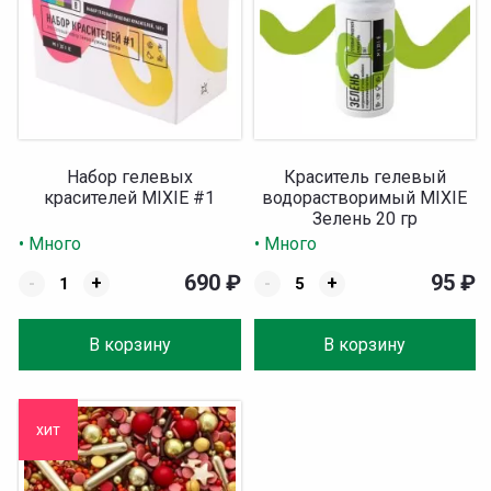
Набор гелевых
Краситель гелевый
красителей MIXIE #1
водорастворимый MIXIE
Зелень 20 гр
• Много
• Много
690
₽
95
₽
-
+
-
+
В корзину
В корзину
хит