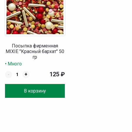
Посыпка фирменная
MIXIE "Красный бархат" 50
гр
• Много
125
₽
-
+
В корзину