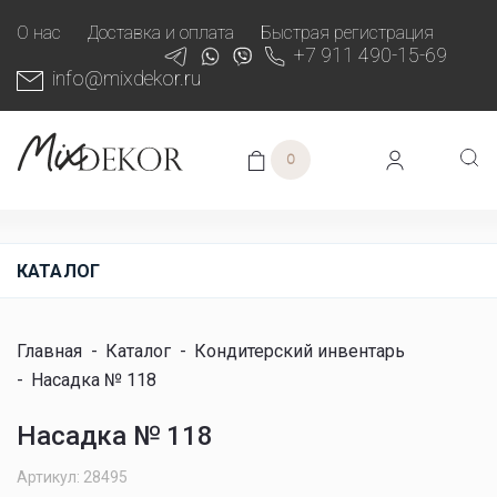
О нас
Доставка и оплата
Быстрая регистрация
+7 911 490-15-69
info@mixdekor.ru
0
КАТАЛОГ
Главная
-
Каталог
-
Кондитерский инвентарь
-
Насадка № 118
Насадка № 118
Артикул: 28495