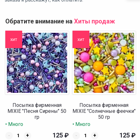
Обратите внимание на
Хиты продаж
хит
хит
Посыпка фирменная
Посыпка фирменная
MIXIE "Песня Сирены" 50
MIXIE "Солнечные феечки"
гр
50 гр
• Много
• Много
125
₽
125
₽
-
+
-
+