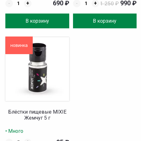
690
₽
990
₽
-
+
-
+
1 250
₽
В корзину
В корзину
новинка
Блёстки пищевые MIXIE
Жемчуг 5 г
• Много