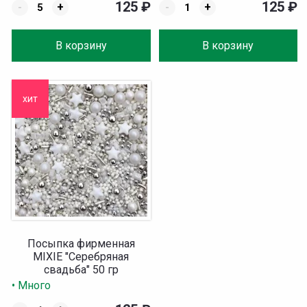
125
₽
125
₽
-
+
-
+
В корзину
В корзину
хит
Посыпка фирменная
MIXIE "Серебряная
свадьба" 50 гр
• Много