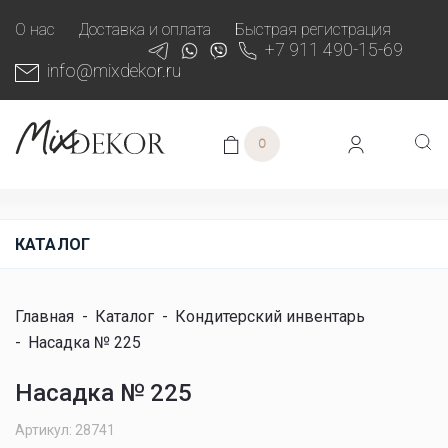
О нас
Доставка и оплата
Быстрая регистрация
+7 911 490-15-69
info@mixdekor.ru
0
КАТАЛОГ
Главная
-
Каталог
-
Кондитерский инвентарь
-
Насадка № 225
Насадка № 225
Артикул: 28741