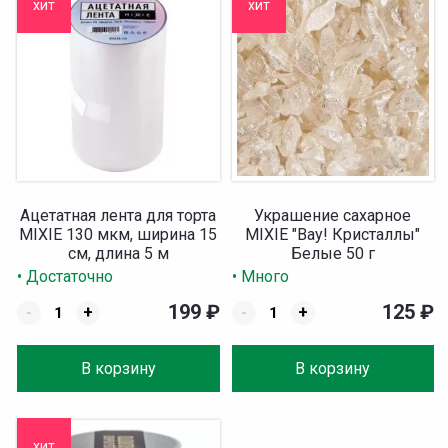
хит
хит
Ацетатная лента для торта
Украшение сахарное
MIXIE 130 мкм, ширина 15
MIXIE "Вау! Кристаллы"
см, длина 5 м
Белые 50 г
• Достаточно
• Много
199
₽
125
₽
-
+
-
+
В корзину
В корзину
хит