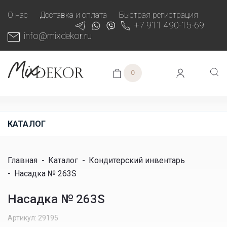
О нас
Доставка и оплата
Быстрая регистрация
+7 911 490-15-69
info@mixdekor.ru
0
КАТАЛОГ
Главная
-
Каталог
-
Кондитерский инвентарь
-
Насадка № 263S
Насадка № 263S
Артикул: 29195