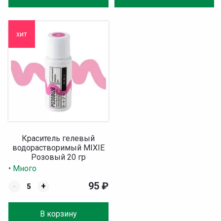
хит
Краситель гелевый
водорастворимый MIXIE
Розовый 20 гр
• Много
95
₽
-
+
В корзину