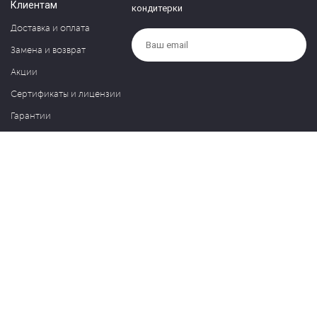
Клиентам
кондитерки
Доставка и оплата
Замена и возврат
Акции
Сертификаты и лицензии
Гарантии
Компания
Контакты
О нас
Частые вопросы
Политика обработки персональных данных
Блог
127030, Москва, ул. Новослободская, д. 20