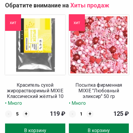
Обратите внимание на
Хиты продаж
хит
хит
Краситель сухой
Посыпка фирменная
жирорастворимый MIXIE
MIXIE "Любовный
Классический жёлтый 10
эликсир" 50 гр
гр
• Много
• Много
119
₽
125
₽
-
+
-
+
В корзину
В корзину