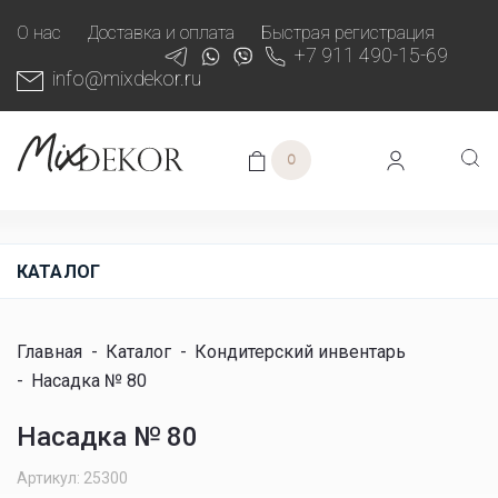
О нас
Доставка и оплата
Быстрая регистрация
+7 911 490-15-69
info@mixdekor.ru
0
КАТАЛОГ
Главная
-
Каталог
-
Кондитерский инвентарь
-
Насадка № 80
Насадка № 80
Артикул: 25300