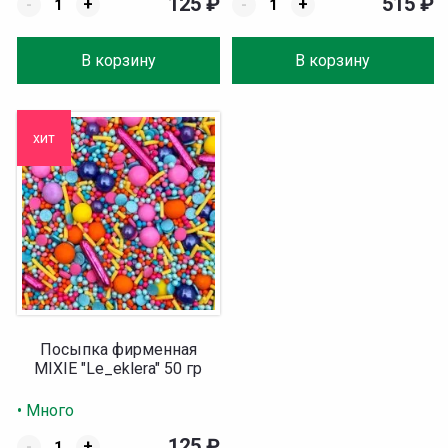
125
₽
515
₽
-
+
-
+
В корзину
В корзину
хит
Посыпка фирменная
MIXIE "Le_eklera" 50 гр
• Много
125
₽
-
+