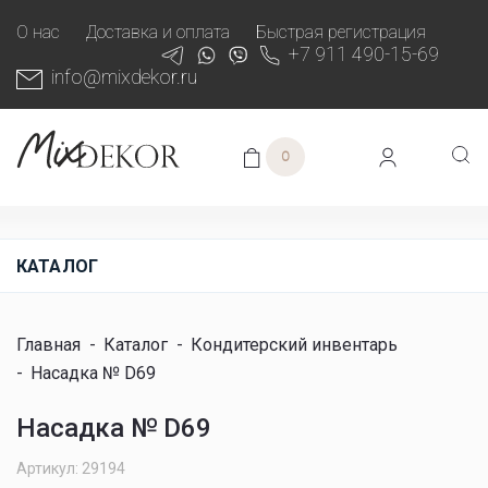
О нас
Доставка и оплата
Быстрая регистрация
+7 911 490-15-69
info@mixdekor.ru
0
КАТАЛОГ
Главная
-
Каталог
-
Кондитерский инвентарь
-
Насадка № D69
Насадка № D69
Артикул: 29194