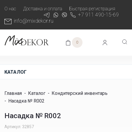
О нас
Доставка и оплата
Быстрая регистрация
+7 911 490-15-69
info@mixdekor.ru
0
КАТАЛОГ
Главная
-
Каталог
-
Кондитерский инвентарь
-
Насадка № R002
Насадка № R002
Артикул: 32857