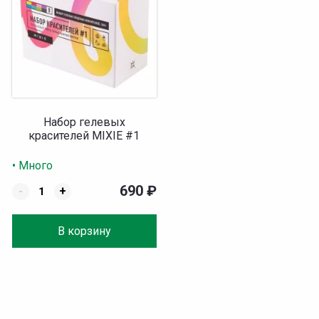
Набор гелевых
красителей MIXIE #1
• Много
690
₽
-
+
В корзину