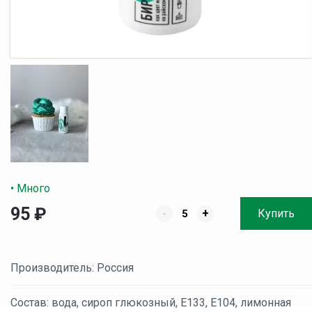
• Много
95
₽
-
+
Купить
Производитель: Россия
Состав: вода, сироп глюкозный, Е133, Е104, лимонная