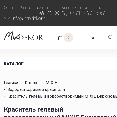
О нас
Доставка и оплата
Быстрая регистрация
+7 911 490-15-69
info@mixdekor.ru
0
КАТАЛОГ
Главная
-
Каталог
-
MIXIE
-
Водорастворимые красители
-
Краситель гелевый водорастворимый MIXIE Бирюзовы
Краситель гелевый