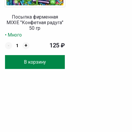
Посыпка фирменная
MIXIE "Конфетная радуга"
50 гр
• Много
125
₽
-
+
В корзину