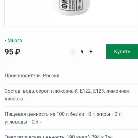
• Много
95
₽
-
+
Купить
Производитель: Россия
Состав: вода, сироп глюкозный, Е122, Е123, лимонная
кислота
Пищевая ценность на 100 г: белки - 0 г, жиры - 0 г,
углеводы - 0,5 г
Энергетическая ценность: 190 ккал \ 794 кДж