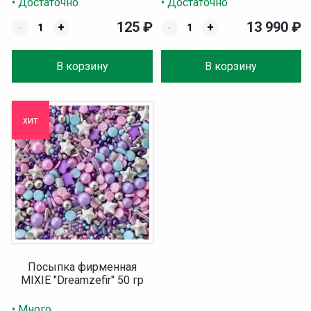
• Достаточно
• Достаточно
125
₽
13 990
₽
-
+
-
+
В корзину
В корзину
хит
Посыпка фирменная
MIXIE "Dreamzefir" 50 гр
• Много