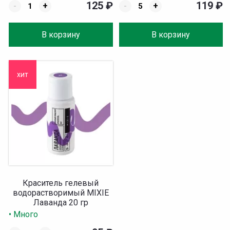
125
₽
119
₽
-
+
-
+
В корзину
В корзину
хит
Краситель гелевый
водорастворимый MIXIE
Лаванда 20 гр
• Много