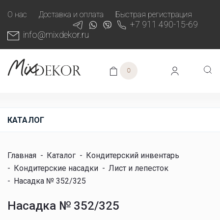
О нас
Доставка и оплата
Быстрая регистрация
+7 911 490-15-69
info@mixdekor.ru
0
КАТАЛОГ
Главная
-
Каталог
-
Кондитерский инвентарь
-
Кондитерские насадки
-
Лист и лепесток
-
Насадка № 352/325
Насадка № 352/325