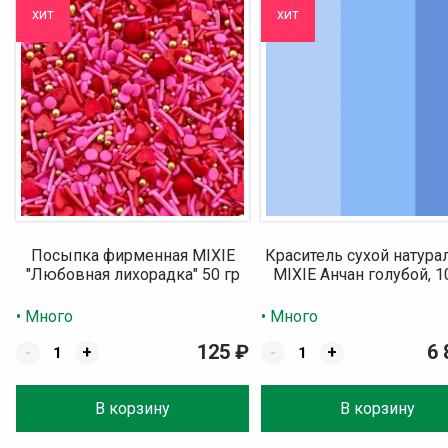
хит
хит
Посыпка фирменная MIXIE
Краситель сухой натур
"Любовная лихорадка" 50 гр
MIXIE Анчан голубой, 1
• Много
• Много
125
₽
6
-
+
-
+
В корзину
В корзину