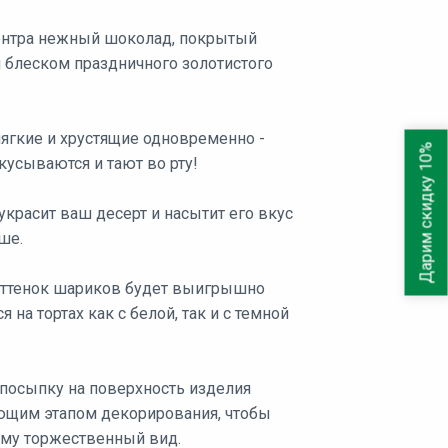
ентра нежный шоколад, покрытый
блеском праздничного золотистого
ягкие и хрустящие одновременно -
Дарим скидку 10%
кусываются и тают во рту!
красит ваш десерт и насытит его вкус
ше.
оттенок шариков будет выигрышно
я на тортах как с белой, так и с темной
.
 посыпку на поверхность изделия
щим этапом декорирования, чтобы
ему торжественный вид.