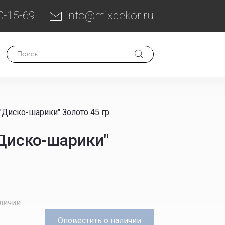
0-15-69
info@mixdekor.ru
Диско-шарики" Золото 45 гр
Диско-шарики"
аличии
Оповестить
о наличии