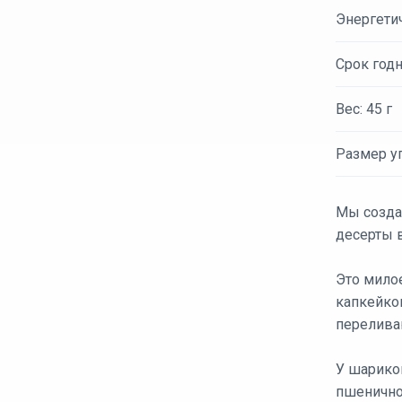
Энергети
Срок годн
Вес: 45 г
Размер уп
Мы созда
десерты 
Это мило
капкейков
перелива
У шарико
пшенично