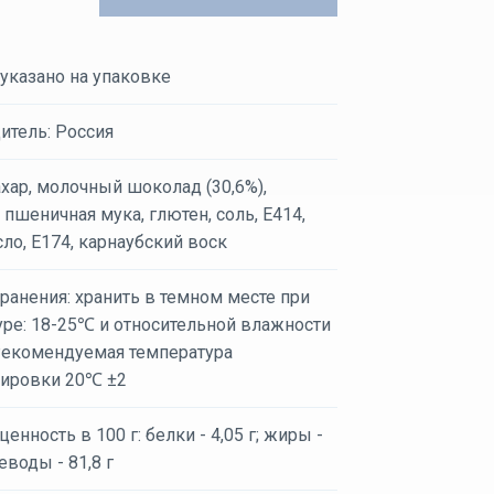
 указано на упаковке
итель: Россия
ахар, молочный шоколад (30,6%),
 пшеничная мука, глютен, соль, Е414,
ло, Е174, карнаубский воск
ранения: хранить в темном месте при
уре: 18-25℃ и относительной влажности
екомендуемая температура
тировки 20℃ ±2
енность в 100 г: белки - 4,05 г; жиры -
леводы - 81,8 г