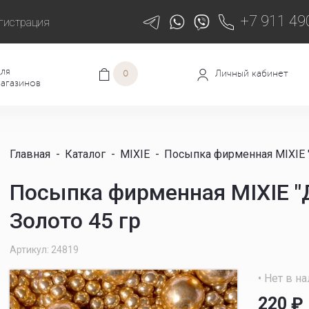
+7 911 49
гистрация
ля
Личный кабинет
0
агазинов
Главная
-
Каталог
-
MIXIE
-
Посыпка фирменная MIXIE "
Посыпка фирменная MIXIE "
Золото 45 гр
Артикул: 24819
• Нет в н
220
₽