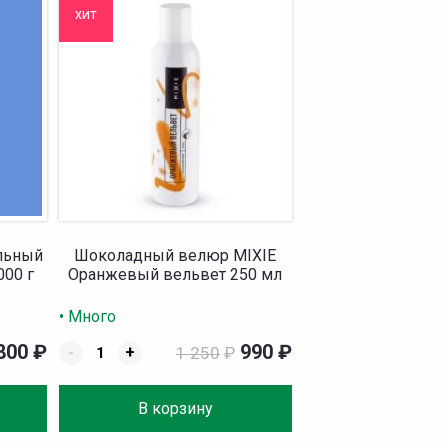
хит
альный
Шоколадный велюр MIXIE
000 г
Оранжевый вельвет 250 мл
• Много
 800
₽
990
₽
-
+
1 250
₽
В корзину