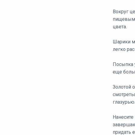
Вокруг ц
пищевым 
цвета.
Шарики м
легко рас
Посыпка у
еще боль
Золотой 
смотретьс
глазурью
Нанесите
завершаю
придать 