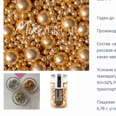
Годен до:
Производ
Состав: с
рисовая и
какао-мас
Условия х
температ
RH<60% Р
транспор
Пищевая ц
6,78 г; уг