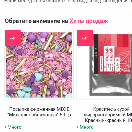
Наши менеджеры свяжутся с вами для подтверждения зак
Обратите внимание на
Хиты продаж
хит
хит
Посыпка фирменная MIXIE
Краситель сухой
"Милашка-обнимашка" 50 гр
жирорастворимый MI
Красный-красный 10
• Много
• Много