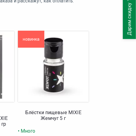
Дарим скидку 10%
аза и расскажут, как оплатить.
новинка
Блёстки пищевые MIXIE
XIE
Жемчуг 5 г
 гр
• Много