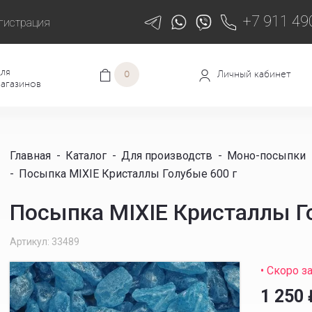
+7 911 49
гистрация
ля
Личный кабинет
0
агазинов
Главная
-
Каталог
-
Для производств
-
Моно-посыпки
-
Посыпка MIXIE Кристаллы Голубые 600 г
Посыпка MIXIE Кристаллы Г
Артикул: 33489
• Скоро з
1 250