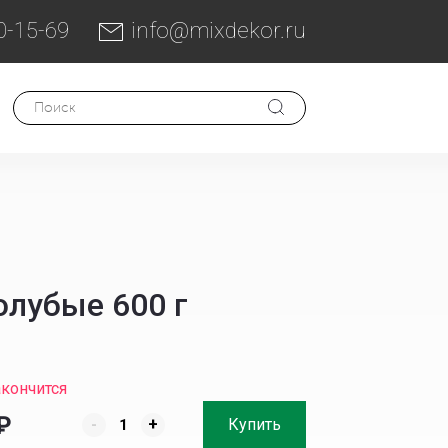
0-15-69
info@mixdekor.ru
олубые 600 г
акончится
₽
-
+
Купить