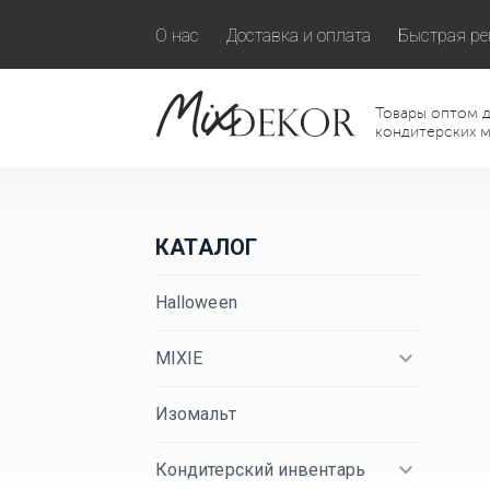
О нас
Доставка и оплата
Быстрая ре
Товары оптом д
кондитерских м
КАТАЛОГ
Halloween
MIXIE
Изомальт
Кондитерский инвентарь