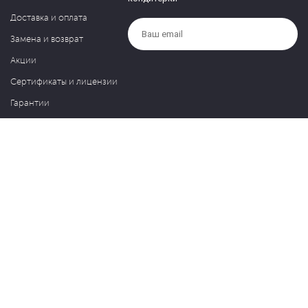
Доставка и оплата
Замена и возврат
Акции
Сертификаты и лицензии
Гарантии
Компания
Контакты
О нас
Частые вопросы
Политика обработки персональных данных
Блог
127030, Москва, ул. Новослободская, д. 20