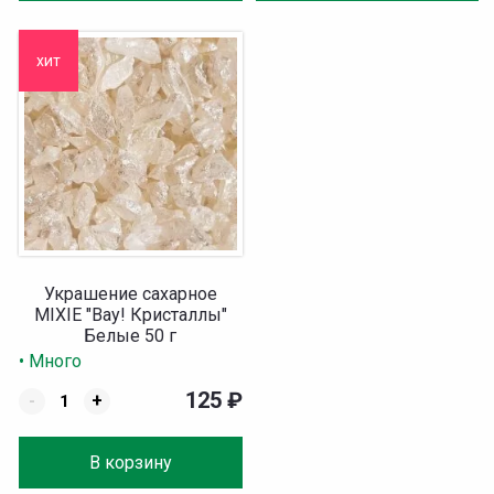
хит
Украшение сахарное
MIXIE "Вау! Кристаллы"
Белые 50 г
• Много
125
₽
-
+
В корзину