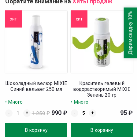
Обратите внимание на
Хиты продаж
Дарим скидку 10%
хит
хит
Шоколадный велюр MIXIE
Краситель гелевый
Синий вельвет 250 мл
водорастворимый MIXIE
Зелень 20 гр
• Много
• Много
990
₽
95
₽
-
+
1 250
₽
-
+
В корзину
В корзину