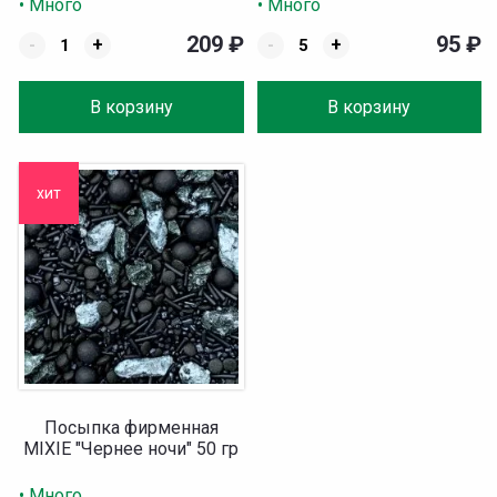
• Много
• Много
209
₽
95
₽
-
+
-
+
В корзину
В корзину
хит
Посыпка фирменная
MIXIE "Чернее ночи" 50 гр
• Много