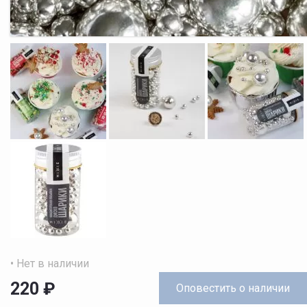
• Нет в наличии
220
₽
Оповестить
о наличии