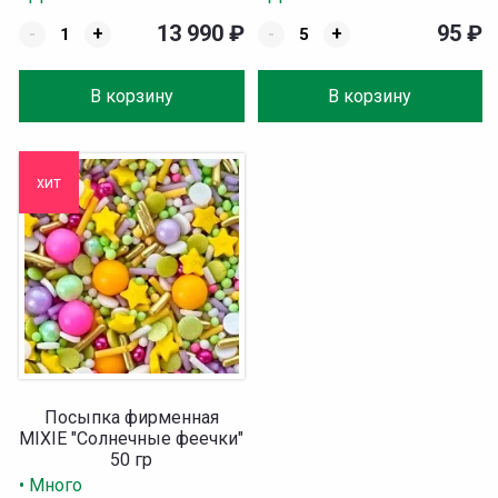
13 990
₽
95
₽
-
+
-
+
В корзину
В корзину
хит
Посыпка фирменная
MIXIE "Солнечные феечки"
50 гр
• Много