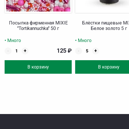
Посыпка фирменная MIXIE
Блёстки пищевые MI
"Tortikannuchka" 50 г
Белое золото 5 г
• Много
• Много
125
₽
-
+
-
+
В корзину
В корзину