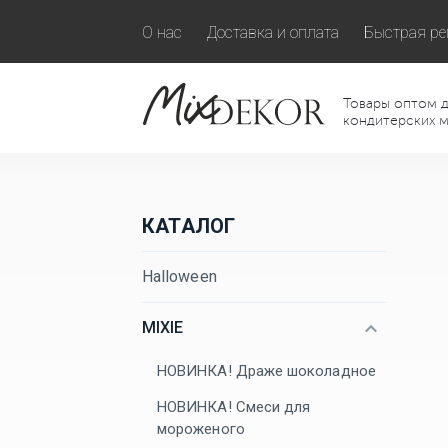
О нас
Доставка и оплата
Быстрая ре
Товары оптом д
кондитерских м
КАТАЛОГ
Halloween
MIXIE
НОВИНКА! Драже шоколадное
НОВИНКА! Смеси для
мороженого