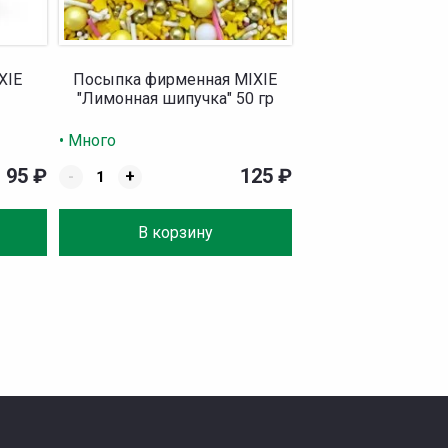
XIE
Посыпка фирменная MIXIE
"Лимонная шипучка" 50 гр
• Много
95
₽
125
₽
-
+
В корзину