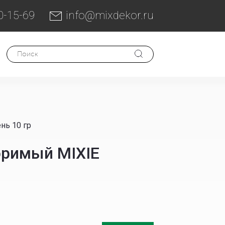
0-15-69
info@mixdekor.ru
нь 10 гр
оримый MIXIE