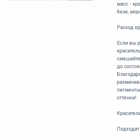
масс - кр
безе, мор
Расход к
Если вы р
краситель
смешайте
до состоя
Благодар
размачива
пигменты
оттенки!
Красители
Подходит