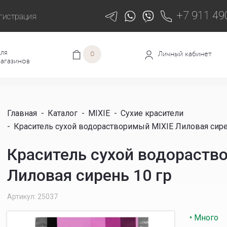
+7 911 49
гистрация
ля
Личный кабинет
0
агазинов
Главная
-
Каталог
-
MIXIE
-
Сухие красители
-
Краситель сухой водорастворимый MIXIE Лиловая сире
Краситель сухой водораств
Лиловая сирень 10 гр
Артикул: 25037
• Много