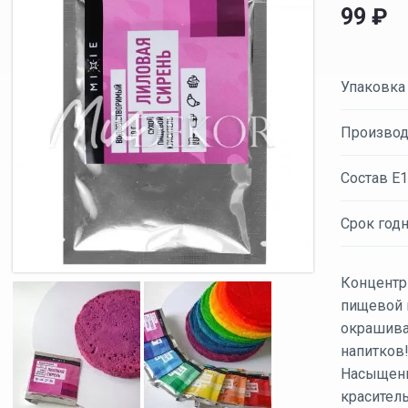
99
₽
Упаковка
Производ
Состав Е1
Срок годн
Концентр
пищевой 
окрашива
напитков
Насыщен
краситель