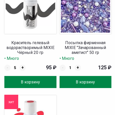
Краситель гелевый
Посыпка фирменная
водорастворимый MIXIE
MIXIE "Зачарованный
Чёрный 20 гр
аметист" 50 гр
• Много
• Много
95
₽
125
₽
-
+
-
+
В корзину
В корзину
хит