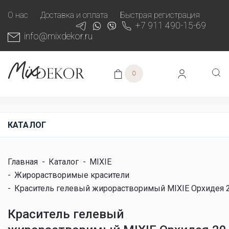
О нас
Доставка и оплата
Быстрая регистрация
+7 911 490-15-69
info@mixdekor.ru
0
КАТАЛОГ
Главная
-
Каталог
-
MIXIE
-
Жирорастворимые красители
-
Краситель гелевый жирорастворимый MIXIE Орхидея 20 г
Краситель гелевый