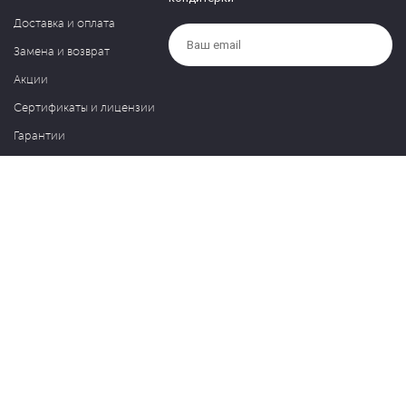
Доставка и оплата
Замена и возврат
Акции
Сертификаты и лицензии
Гарантии
Компания
Контакты
О нас
Частые вопросы
Политика обработки персональных данных
Блог
127030, Москва, ул. Новослободская, д. 20