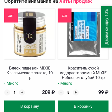
Обратите внимание на
Хиты продаж
Дарим скидку 10%
хит
хит
Блеск пищевой MIXIE
Краситель сухой
Классическое золото, 10
водорастворимый MIXIE
гр
Небесно-голубой 10 гр
• Много
• Много
209
₽
99
₽
-
+
-
+
В корзину
В корзину