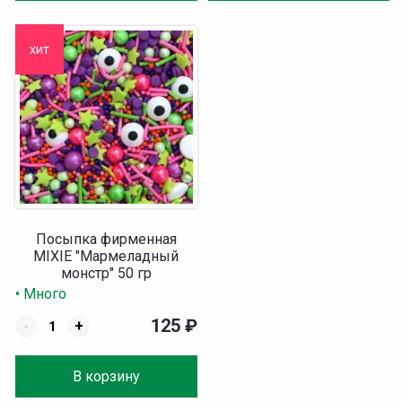
хит
Посыпка фирменная
MIXIE "Мармеладный
монстр" 50 гр
• Много
125
₽
-
+
В корзину