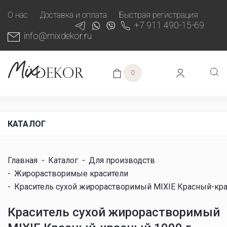
О нас
Доставка и оплата
Быстрая регистрация
+7 911 490-15-69
info@mixdekor.ru
0
КАТАЛОГ
Главная
-
Каталог
-
Для производств
-
Жирорастворимые красители
-
Краситель сухой жирорастворимый MIXIE Красный-кра
Краситель сухой жирорастворимый