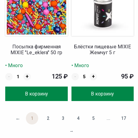
Посыпка фирменная
Блёстки пищевые MIXIE
MIXIE "Le_eklera" 50 гр
Жемчуг 5 г
• Много
• Много
125
₽
95
₽
-
+
-
+
В корзину
В корзину
←
1
2
3
4
5
...
17
→