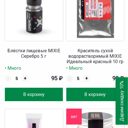
Блёстки пищевые MIXIE
Краситель сухой
Серебро 5 г
водорастворимый MIXIE
Идеальный красный 10 гр
• Много
• Много
95
₽
99
₽
-
+
-
+
Дарим скидку 10%
В корзину
В корзину
хит