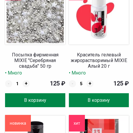
Посыпка фирменная
Краситель гелевый
MIXIE "Серебряная
жирорастворимый MIXIE
свадьба" 50 гр
Алый 20 г
• Много
• Много
125
₽
125
₽
-
+
-
+
В корзину
В корзину
новинка
хит