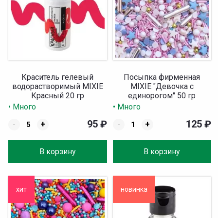
Краситель гелевый
Посыпка фирменная
водорастворимый MIXIE
MIXIE "Девочка с
Красный 20 гр
единорогом" 50 гр
• Много
• Много
95
₽
125
₽
-
+
-
+
В корзину
В корзину
хит
новинка