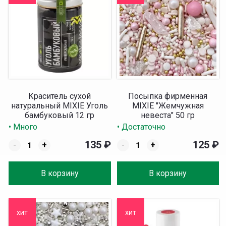
Краситель сухой
Посыпка фирменная
натуральный MIXIE Уголь
MIXIE "Жемчужная
бамбуковый 12 гр
невеста" 50 гр
• Много
• Достаточно
135
₽
125
₽
-
+
-
+
В корзину
В корзину
хит
хит