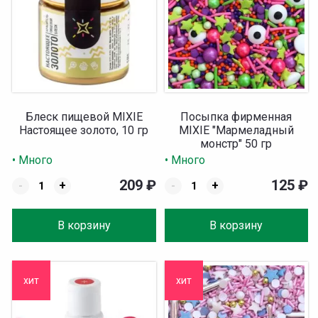
Блеск пищевой MIXIE
Посыпка фирменная
Настоящее золото, 10 гр
MIXIE "Мармеладный
монстр" 50 гр
• Много
• Много
209
₽
125
₽
-
+
-
+
В корзину
В корзину
хит
хит