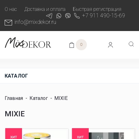
О нас
Доставка и оплата
Быстрая регистрация
+7 911 490-15-69
info@mixdekor.ru
0
КАТАЛОГ
Главная
-
Каталог
-
MIXIE
MIXIE
хит
хит