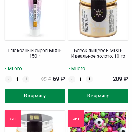
Глюкозный сироп MIXIE
Блеск пищевой MIXIE
150 г
Идеальное золото, 10 гр
• Много
• Много
69
₽
209
₽
-
+
95
₽
-
+
В корзину
В корзину
хит
хит