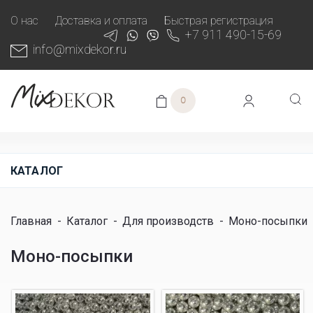
О нас
Доставка и оплата
Быстрая регистрация
+7 911 490-15-69
info@mixdekor.ru
0
КАТАЛОГ
Главная
-
Каталог
-
Для производств
-
Моно-посыпки
Моно-посыпки