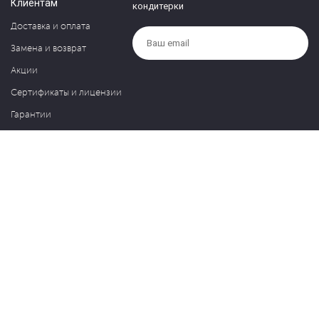
Клиентам
кондитерки
Доставка и оплата
Замена и возврат
Акции
Сертификаты и лицензии
Гарантии
Компания
Контакты
О нас
Частые вопросы
Политика обработки персональных данных
Блог
127030, Москва, ул. Новослободская, д. 20