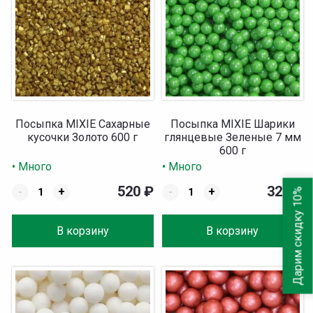
Посыпка MIXIE Сахарные
Посыпка MIXIE Шарики
кусочки Золото 600 г
глянцевые Зеленые 7 мм
600 г
• Много
• Много
520
₽
320
₽
-
+
-
+
Дарим скидку 10%
В корзину
В корзину