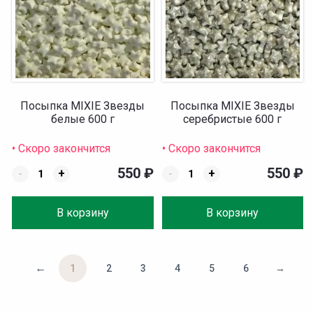
Посыпка MIXIE Звезды
Посыпка MIXIE Звезды
белые 600 г
серебристые 600 г
• Скоро закончится
• Скоро закончится
550
₽
550
₽
-
+
-
+
В корзину
В корзину
←
1
2
3
4
5
6
→