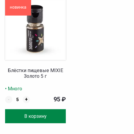
новинка
Блёстки пищевые MIXIE
Золото 5 г
• Много
95
₽
-
+
В корзину