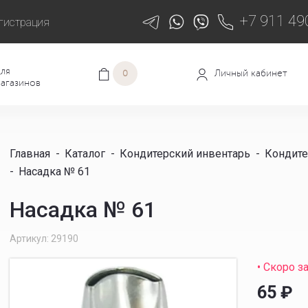
+7 911 49
гистрация
ля
Личный кабинет
0
агазинов
Главная
-
Каталог
-
Кондитерский инвентарь
-
Кондите
-
Насадка № 61
Насадка № 61
Артикул: 29190
• Скоро з
65
₽