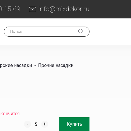
0-15-69
info@mixdekor.ru
рские насадки
-
Прочие насадки
акончится
-
+
Купить