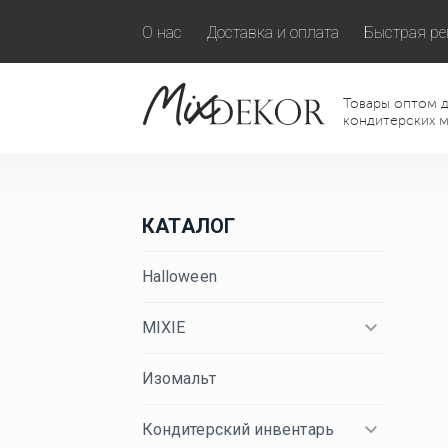
О нас
Доставка и оплата
Быстрая ре
Товары оптом д
кондитерских м
КАТАЛОГ
Halloween
MIXIE
Изомальт
Кондитерский инвентарь