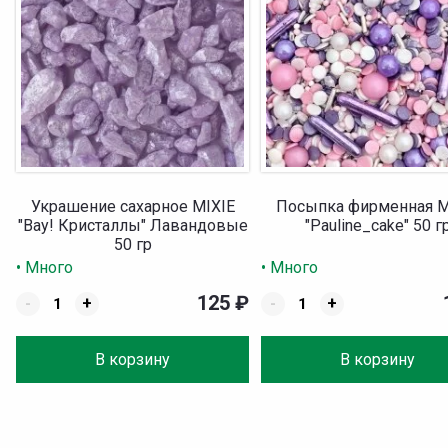
Украшение сахарное MIXIE
Посыпка фирменная M
"Вау! Кристаллы" Лавандовые
"Pauline_cake" 50 г
50 гр
• Много
• Много
125
₽
-
+
-
+
В корзину
В корзину