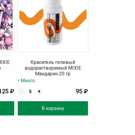
IXIE
Краситель гелевый
р
водорастворимый MIXIE
Мандарин 20 гр
• Много
125
₽
95
₽
-
+
В корзину