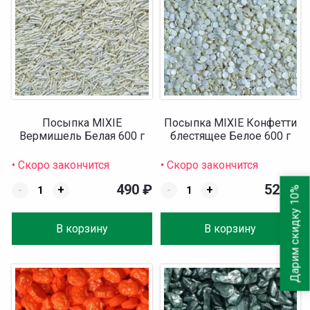
Посыпка MIXIE
Посыпка MIXIE Конфетти
Вермишель Белая 600 г
блестящее Белое 600 г
• Скоро закончится
• Скоро закончится
490
₽
520
₽
-
+
-
+
Дарим скидку 10%
В корзину
В корзину