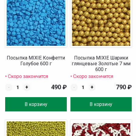
Посыпка MIXIE Конфетти
Посыпка MIXIE Шарики
Голубое 600 г
глянцевые Золотые 7 мм
600 г
• Скоро закончится
• Скоро закончится
490
₽
790
₽
-
+
-
+
В корзину
В корзину