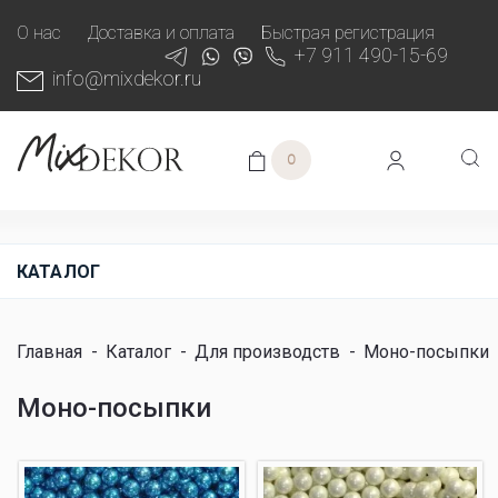
О нас
Доставка и оплата
Быстрая регистрация
+7 911 490-15-69
info@mixdekor.ru
0
КАТАЛОГ
Главная
-
Каталог
-
Для производств
-
Моно-посыпки
Моно-посыпки