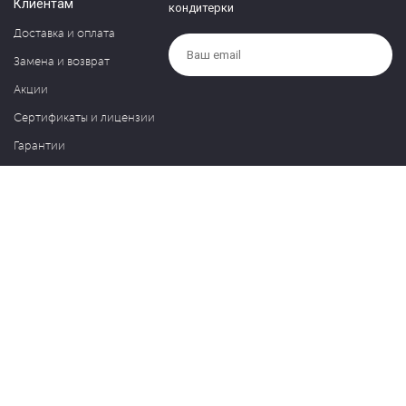
Клиентам
кондитерки
Доставка и оплата
Замена и возврат
Акции
Сертификаты и лицензии
Гарантии
Компания
Контакты
О нас
Частые вопросы
Политика обработки персональных данных
Блог
127030, Москва, ул. Новослободская, д. 20