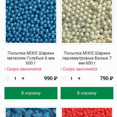
Посыпка MIXIE Шарики
Посыпка MIXIE Шарики
металлик Голубые 6 мм
перламутровые Белые 7
600 г
мм 600 г
• Скоро закончится
• Скоро закончится
990
₽
790
₽
-
+
-
+
В корзину
В корзину