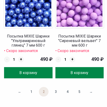
Посыпка MIXIE Шарики
Посыпка MIXIE Шарики
"Ультрамариновый
"Сиреневый вельвет" 7
глянец" 7 мм 600 г
мм 600 г
• Скоро закончится
• Скоро закончится
490
₽
490
₽
-
+
-
+
В корзину
В корзину
←
1
2
3
4
5
→