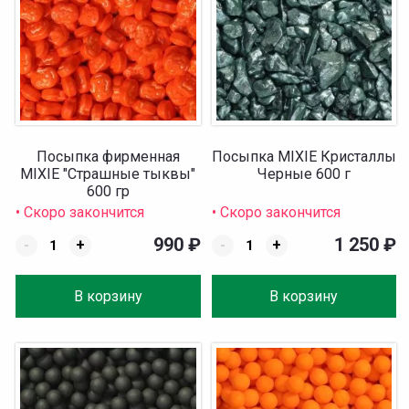
Посыпка фирменная
Посыпка MIXIE Кристаллы
MIXIE "Страшные тыквы"
Черные 600 г
600 гр
• Скоро закончится
• Скоро закончится
990
₽
1 250
₽
-
+
-
+
В корзину
В корзину