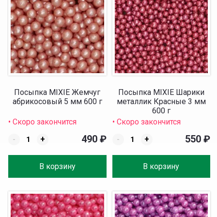
Посыпка MIXIE Жемчуг
Посыпка MIXIE Шарики
абрикосовый 5 мм 600 г
металлик Красные 3 мм
600 г
• Скоро закончится
• Скоро закончится
490
₽
550
₽
-
+
-
+
В корзину
В корзину