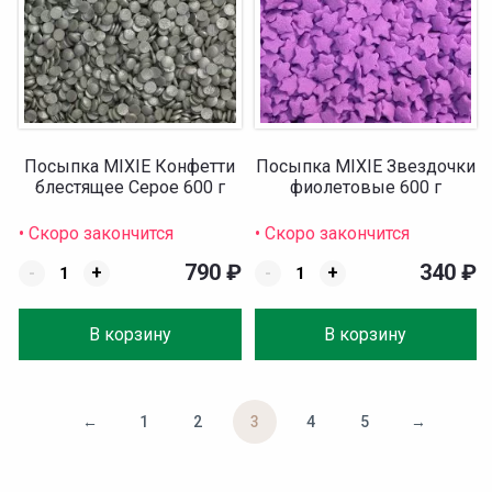
Посыпка MIXIE Конфетти
Посыпка MIXIE Звездочки
блестящее Серое 600 г
фиолетовые 600 г
• Скоро закончится
• Скоро закончится
790
₽
340
₽
-
+
-
+
В корзину
В корзину
←
1
2
3
4
5
→