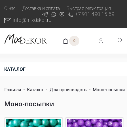
О нас
Доставка и оплата
Быстрая регистрация
+7 911 490-15-69
info@mixdekor.ru
0
КАТАЛОГ
Главная
-
Каталог
-
Для производств
-
Моно-посыпки
Моно-посыпки