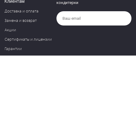
Клиентам
кондитерки
Доставка и оплата
Замена и возврат
Акции
Сертификаты и лицензии
Гарантии
Компания
Контакты
О нас
Частые вопросы
Политика обработки персональных данных
Блог
127030, Москва, ул. Новослободская, д. 20