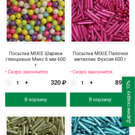
Посыпка MIXIE Шарики
Посыпка MIXIE Палочки
глянцевые Микс 6 мм 600
металлик Фуксия 600 г
г
• Скоро закончится
• Скоро закончится
320
₽
890
₽
-
+
-
+
Дарим скидку 10%
В корзину
В корзину