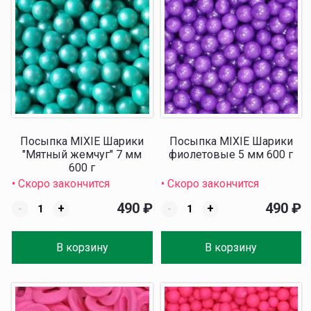
Посыпка MIXIE Шарики
Посыпка MIXIE Шарики
"Мятный жемчуг" 7 мм
фиолетовые 5 мм 600 г
600 г
• Скоро закончится
• Скоро закончится
490
₽
490
₽
-
+
-
+
В корзину
В корзину