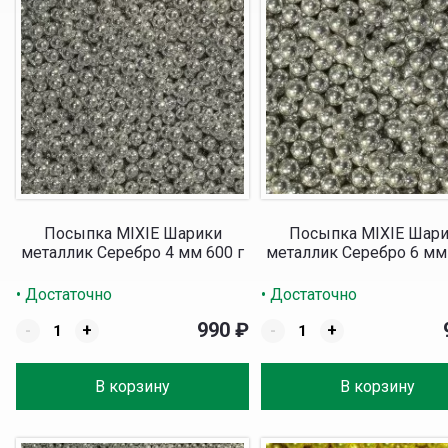
Посыпка MIXIE Шарики
Посыпка MIXIE Шар
металлик Серебро 4 мм 600 г
металлик Серебро 6 мм
• Достаточно
• Достаточно
990
₽
-
+
-
+
В корзину
В корзину