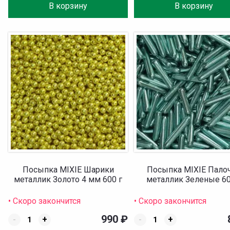
В корзину
В корзину
Посыпка MIXIE Шарики
Посыпка MIXIE Пало
металлик Золото 4 мм 600 г
металлик Зеленые 60
• Скоро закончится
• Скоро закончится
990
₽
-
+
-
+