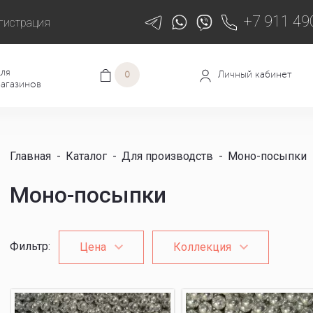
+7 911 49
гистрация
ля
Личный кабинет
0
агазинов
Главная
-
Каталог
-
Для производств
-
Моно-посыпки
Моно-посыпки
Фильтр
:
Цена
Коллекция