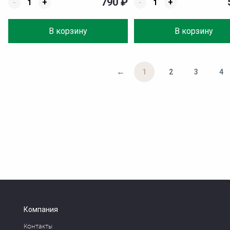
790
₽
-
+
-
+
В корзину
В корзину
←
1
2
3
4
Компания
Контакты