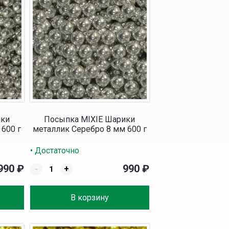
ики
Посыпка MIXIE Шарики
 600 г
металлик Серебро 8 мм 600 г
• Достаточно
990
₽
990
₽
-
+
В корзину