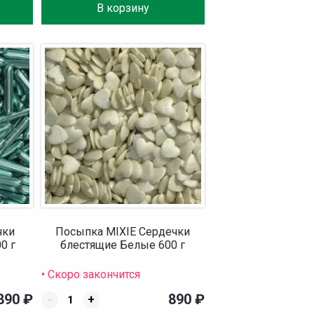
В корзину
чки
Посыпка MIXIE Сердечки
0 г
блестящие Белые 600 г
• Скоро закончится
890
₽
890
₽
-
+