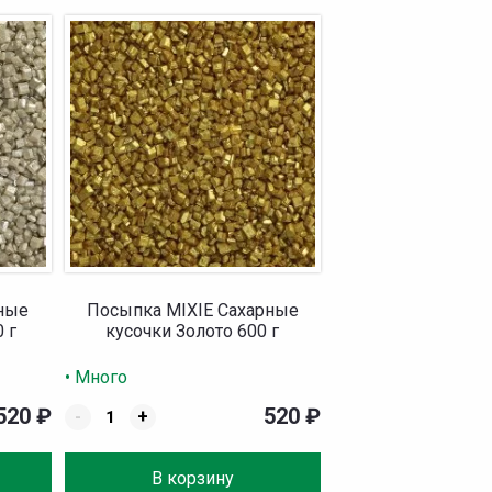
рные
Посыпка MIXIE Сахарные
 г
кусочки Золото 600 г
• Много
520
₽
520
₽
-
+
В корзину