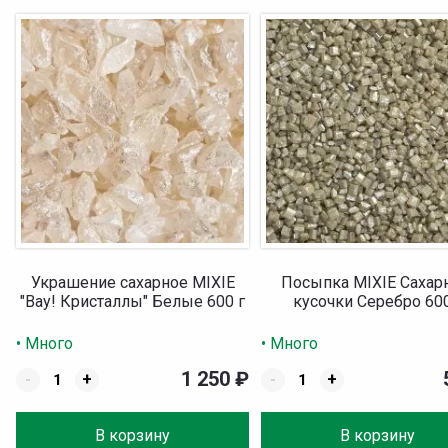
Украшение сахарное MIXIE
Посыпка MIXIE Саха
"Вау! Кристаллы" Белые 600 г
кусочки Серебро 600
• Много
• Много
1 250
₽
-
+
-
+
В корзину
В корзину