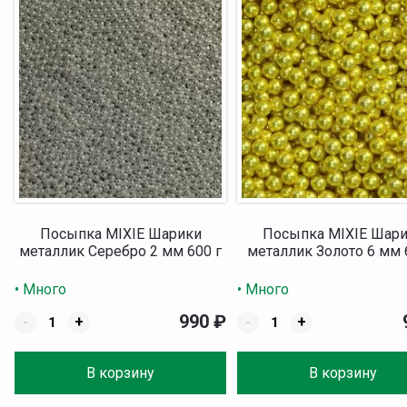
Посыпка MIXIE Шарики
Посыпка MIXIE Шар
металлик Серебро 2 мм 600 г
металлик Золото 6 мм 
• Много
• Много
990
₽
-
+
-
+
В корзину
В корзину