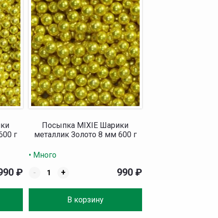
ики
Посыпка MIXIE Шарики
600 г
металлик Золото 8 мм 600 г
• Много
990
₽
990
₽
-
+
В корзину