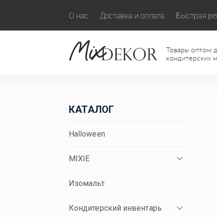
О нас
Доставка и оплата
Быстрая ре
Товары оптом д
кондитерских м
КАТАЛОГ
Halloween
MIXIE
Изомальт
Кондитерский инвентарь