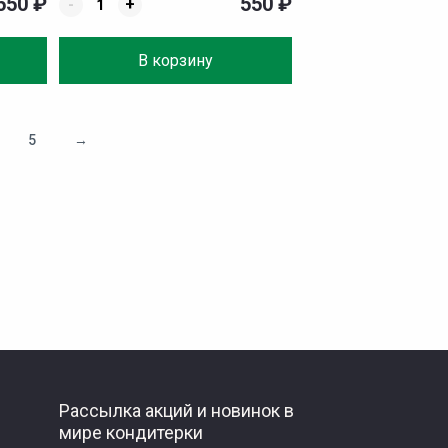
550
₽
550
₽
-
+
В корзину
5
→
Рассылка акций и новинок в
мире кондитерки