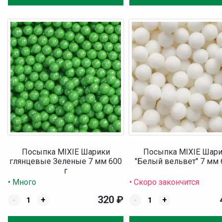
Посыпка MIXIE Шарики
Посыпка MIXIE Шар
глянцевые Зеленые 7 мм 600
"Белый вельвет" 7 мм 
г
• Много
• Скоро закончится
320
₽
-
+
-
+