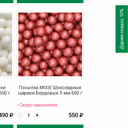
Дарим скидку 10%
ики
Посыпка MIXIE Шоколадные
600 г
шарики Бордовые 5 мм 600 г
• Скоро закончится
490
₽
550
₽
-
+