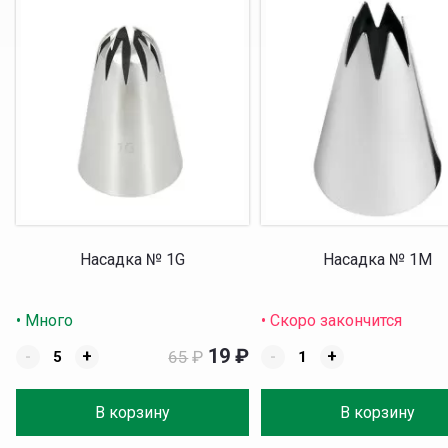
Насадка № 1G
Насадка № 1M
• Много
• Скоро закончится
19
₽
-
+
65
₽
-
+
В корзину
В корзину