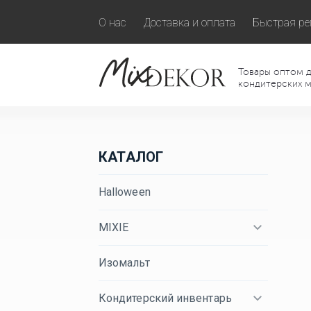
О нас
Доставка и оплата
Быстрая ре
Товары оптом д
кондитерских м
КАТАЛОГ
Halloween
MIXIE
Изомальт
Кондитерский инвентарь