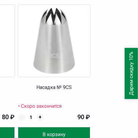
Дарим скидку 10%
Насадка № 9CS
• Скоро закончится
80
₽
90
₽
-
+
В корзину