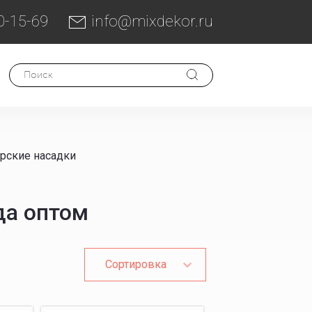
0-15-69
info@mixdekor.ru
рские насадки
да оптом
Сортировка