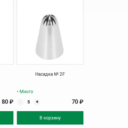
Насадка № 2F
• Много
80
₽
70
₽
-
+
В корзину