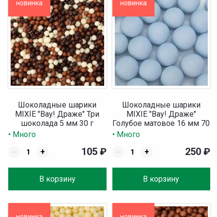
новинка
новинка
Шоколадные шарики
Шоколадные шарики
MIXIE "Вау! Драже" Три
MIXIE "Вау! Драже"
шоколада 5 мм 30 г
Голубое матовое 16 мм 70
г
• Много
• Много
105
₽
250
₽
-
+
-
+
В корзину
В корзину
новинка
новинка