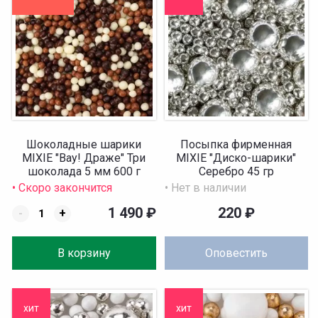
Шоколадные шарики
Посыпка фирменная
MIXIE "Вау! Драже" Три
MIXIE "Диско-шарики"
шоколада 5 мм 600 г
Серебро 45 гр
• Скоро закончится
• Нет в наличии
1 490
₽
220
₽
-
+
В корзину
Оповестить
хит
хит