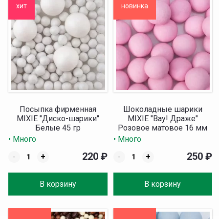
хит
новинка
Посыпка фирменная
Шоколадные шарики
MIXIE "Диско-шарики"
MIXIE "Вау! Драже"
Белые 45 гр
Розовое матовое 16 мм
70 г
• Много
• Много
220
₽
250
₽
-
+
-
+
В корзину
В корзину