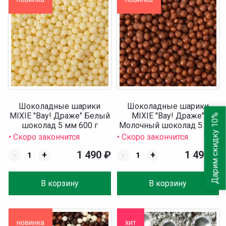
Шоколадные шарики
Шоколадные шарики
MIXIE "Вау! Драже" Белый
MIXIE "Вау! Драже"
Дарим скидку 10%
шоколад 5 мм 600 г
Молочный шоколад 5 мм
600 г
• Скоро закончится
• Скоро закончится
1 490
₽
1 490
₽
-
+
-
+
В корзину
В корзину
новинка
хит